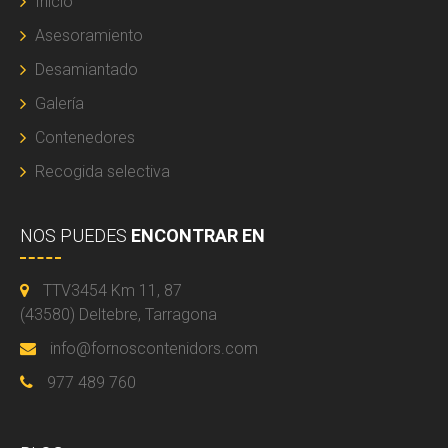
Inicio
Asesoramiento
Desamiantado
Galería
Contenedores
Recogida selectiva
NOS PUEDES
ENCONTRAR EN
TTV3454 Km 11, 87
(43580) Deltebre, Tarragona
info@fornoscontenidors.com
977 489 760