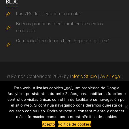
BLOG
Las 7Rs de la economía circular
Buenas prácticas medioambientales en las
empresas
Campaña ‘Reciclemos bien. Separemos bien.’
© Fornós Contenidors 2026 by
Infotic Studio
|
Avís Legal
|
Política de cookies
|
Política de privacitat
Esta web utiliza las cookies _ga/_utm propiedad de Google
Analytics, persistentes durante 2 años, para habilitar la funciónde
control de visitas únicas con el fin de facilitarle su navegación por
el sitio web. Si continúa navegando consideramos queestá de
acuerdo con su uso. Podrá revocar el consentimiento y obtener
más información consultando nuestraPolítica de cookies
Acepto
Política de cookies