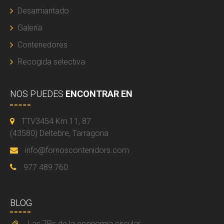
Desamiantado
Galería
Contenedores
Recogida selectiva
NOS PUEDES
ENCONTRAR EN
TTV3454 Km 11, 87
(43580) Deltebre, Tarragona
info@fornoscontenidors.com
977 489 760
BLOG
Las 7Rs de la economía circular