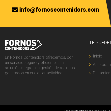
info@fornoscontenidors.com
TE PUEDE
Inicio
En Fornós Contenidors ofrecemos, con
un servicio seguro y eficiente, una
Asesoram
solución íntegra a la gestión de residuos
generados en cualquier actividad.
Desamian