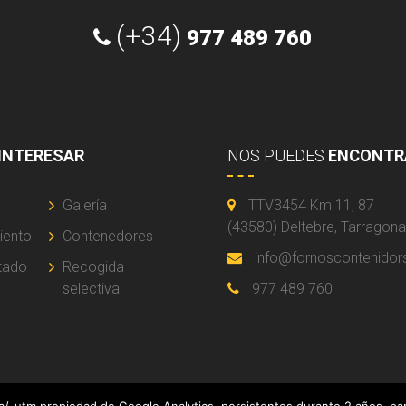
(+34)
977 489 760
INTERESAR
NOS PUEDES
ENCONTR
Galería
TTV3454 Km 11, 87
(43580) Deltebre, Tarragon
iento
Contenedores
info@fornoscontenido
tado
Recogida
selectiva
977 489 760