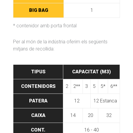
BIG BAG
1
* contenidor amb porta frontal
Per al món de la indústria oferim els següents
mitjans de recollida:
TIPUS
CAPACITAT (M3)
CONTENIDORS
2
2**
3
5
5*
6**
PATERA
12
12 Estanca
CAIXA
14
20
32
CONT.
16 - 40