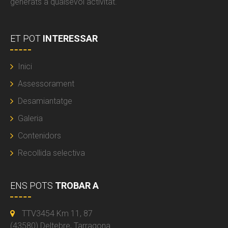
generats a qualsevol activitat.
ET POT
INTERESSAR
Inici
Assessorament
Desamiantatge
Galeria
Contenidors
Recollida selectiva
ENS POTS
TROBAR A
TTV3454 Km 11, 87
(43580) Deltebre, Tarragona