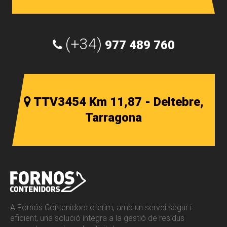
(+34)
977 489 760
TTV3454 Km 11,87 - Deltebre,
Tarragona
A Fornós Contenidors oferim, amb un servei segur i
eficient, una solució íntegra a la gestió de residus