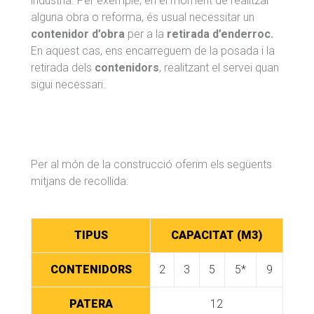
indústria. Per exemple, en el moment de realitzar
alguna obra o reforma, és usual necessitar un
contenidor d’obra
per a la
retirada d’enderroc.
En aquest cas, ens encarreguem de la posada i la
retirada dels
contenidors
, realitzant el servei quan
sigui necessari.
Per al món de la construcció oferim els següents
mitjans de recollida:
TIPUS
CAPACITAT (M3)
CONTENIDORS
2
3
5
5*
9
PATERA
12