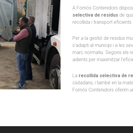
A Fornós Contenidors dispose
selectiva de residus
de qual
recollida i transport eficient
Per a la gestió de residus mu
s’adapti al municipi i a les 
marc normatiu. Segons els req
adients per maximitzar l’efici
La
recollida selectiva de r
ciutadans, i també en la mate
Fornós Contenidors oferim un