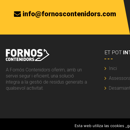
info@fornoscontenidors.com
ET POT
IN
Inici
A Fornós Contenidors oferim, amb un
servei segur i eficient, una solució
Assessor
íntegra a la gestió de residus generats a
qualsevol activitat.
Desamian
Esta web utiliza las cookies _