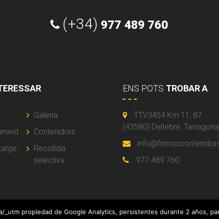
(+34)
977 489 760
TERESSAR
ENS POTS
TROBAR A
Galeria
TTV3454 Km 11, 87
(43580) Deltebre, Tarragon
ament
Contenidors
info@fornoscontenido
tatge
Recollida
selectiva
977 489 760
ga/_utm propiedad de Google Analytics, persistentes durante 2 años, para