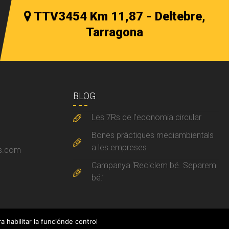
TTV3454 Km 11,87 - Deltebre,
Tarragona
BLOG
Les 7Rs de l’economia circular
a
Bones pràctiques mediambientals
a les empreses
rs.com
Campanya ‘Reciclem bé. Separem
bé.’
 habilitar la funciónde control