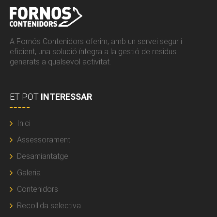
A Fornós Contenidors oferim, amb un servei segur i
eficient, una solució íntegra a la gestió de residus
generats a qualsevol activitat.
ET POT
INTERESSAR
Inici
Assessorament
Desamiantatge
Galeria
Contenidors
Recollida selectiva