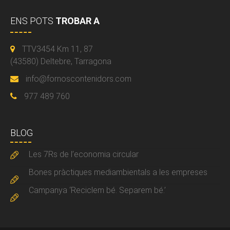
ENS POTS
TROBAR A
TTV3454 Km 11, 87
(43580) Deltebre, Tarragona
info@fornoscontenidors.com
977 489 760
BLOG
Les 7Rs de l’economia circular
Bones pràctiques mediambientals a les empreses
Campanya ‘Reciclem bé. Separem bé.’