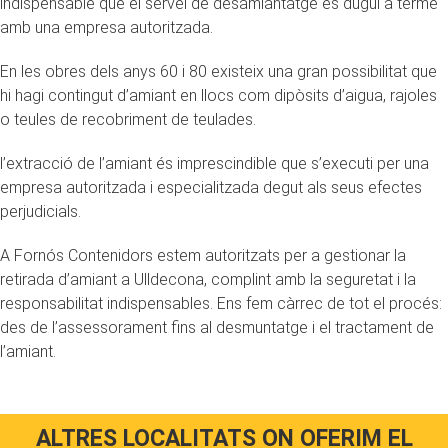
indispensable que el servei de desamiantatge es dugui a terme
amb una empresa autoritzada.
En les obres dels anys 60 i 80 existeix una gran possibilitat que
hi hagi contingut d’amiant en llocs com dipòsits d’aigua, rajoles
o teules de recobriment de teulades.
l’extracció de l’amiant és imprescindible que s’executi per una
empresa autoritzada i especialitzada degut als seus efectes
perjudicials.
A Fornós Contenidors estem autoritzats per a gestionar la
retirada d’amiant a Ulldecona, complint amb la seguretat i la
responsabilitat indispensables. Ens fem càrrec de tot el procés:
des de l’assessorament fins al desmuntatge i el tractament de
l’amiant.
ALTRES LOCALITATS ON OFERIM EL