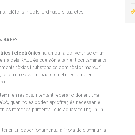
ns: telèfons mòbils, ordinadors, tauletes,
ls RAEE?
trics i electrònics
ha arribat a convertir-se en un
blema dels RAEE és que són altament contaminants
ments tòxics i substàncies com fòsfor, mercuri,
nt, tenen un elevat impacte en el medi ambient i
ca.
teixin en residus, intentant reparar o donant una
això, quan no es poden aprofitar, és necessari el
r les matèries primeres i que aquestes tinguin un
tenen un paper fonamental a l’hora de disminuir la