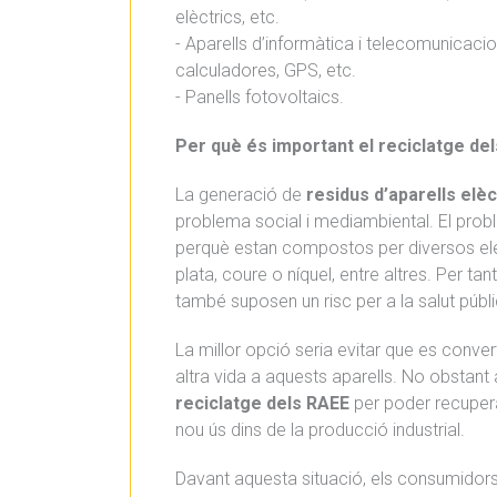
elèctrics, etc.
- Aparells d’informàtica i telecomunicacio
calculadores, GPS, etc.
- Panells fotovoltaics.
Per què és important el reciclatge de
La generació de
residus d’aparells elèc
problema social i mediambiental. El pro
perquè estan compostos per diversos ele
plata, coure o níquel, entre altres. Per ta
també suposen un risc per a la salut públi
La millor opció seria evitar que es conver
altra vida a aquests aparells. No obstant 
reciclatge dels RAEE
per poder recupera
nou ús dins de la producció industrial.
Davant aquesta situació, els consumidors 