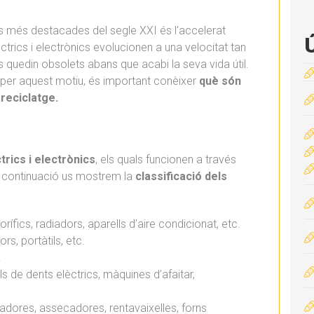
ts més destacades del segle XXI és l’accelerat
ctrics i electrònics evolucionen a una velocitat tan
 quedin obsolets abans que acabi la seva vida útil.
 per aquest motiu, és important conèixer
què són
 reciclatge.
trics i electrònics
, els quals funcionen a través
. A continuació us mostrem la
classificació dels
orífics, radiadors, aparells d’aire condicionat, etc.
rs, portàtils, etc.
.
lls de dents elèctrics, màquines d’afaitar,
tadores, assecadores, rentavaixelles, forns