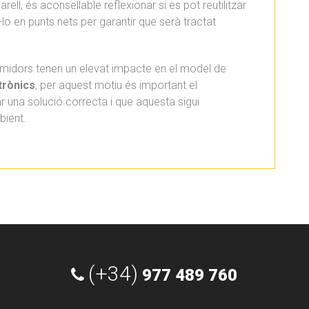
ell, és aconsellable reflexionar si es pot reutilitzar
r-lo en punts nets per garantir que serà tractat
umidors tenen un elevat impacte en el model de
ctrònics
, per aquest motiu és important el
ar una solució correcta i que aquesta sigui
bient.
(+34)
977 489 760