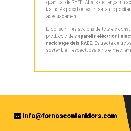
quantitat de RAEE. Abans de llençar un apar
i, si no és possible, és important diposita
adequadament.
El consum i les accions de tots els cons
producció dels
aparells elèctrics i ele
reciclatge dels RAEE
. Es tracta de trob
sostenible i respectuosa amb el medi am
info@fornoscontenidors.com