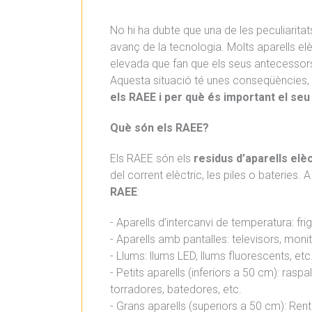
No hi ha dubte que una de les peculiarita
avanç de la tecnologia. Molts aparells elè
elevada que fan que els seus antecessors
Aquesta situació té unes conseqüències,
els RAEE i per què és important el seu
Què són els RAEE?
Els RAEE són els
residus d’aparells elèc
del corrent elèctric, les piles o bateries
RAEE
:
- Aparells d’intercanvi de temperatura: frig
- Aparells amb pantalles: televisors, monito
- Llums: llums LED, llums fluorescents, etc
- Petits aparells (inferiors a 50 cm): raspa
torradores, batedores, etc.
- Grans aparells (superiors a 50 cm): Ren